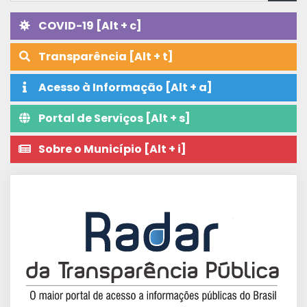
COVID-19 [Alt + c]
Transparência [Alt + t]
Acesso à Informação [Alt + a]
Portal de Serviços [Alt + s]
Sobre o Município [Alt + i]