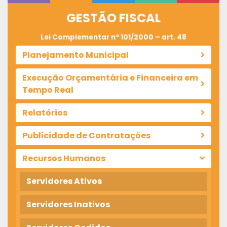
GESTÃO FISCAL
Lei Complementar nº 101/2000 – art. 48
Planejamento Municipal
Execução Orçamentária e Financeira em
Tempo Real
Relatórios
Publicidade de Contratações
Recursos Humanos
Servidores Ativos
Servidores Inativos