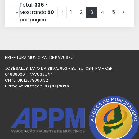
Total:
336
-
Mostrando
50
‹
1
2
3
4
5
›
por página
PREFEITURA MUNICIPAL DE PAVUSSU
JOSÉ SALUSTIANO DA SILVA, 953 - Bairro: CENTRO - CEP:
64838000 - PAVUSSU/PI
CNPJ: 01612679000132
Última Atualização:
07/08/2026