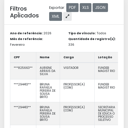
Filtros
PDF
XLS
JSON
Exportar:
Apĺicados
XML
Ano de referência:
2026
Tipo de vínculo:
Todos
Mês de referência:
Quantidade de registro(s):
Fevereiro
336
CPF
Nome
Cargo
Lotação
Fu
***825663**
AURIENE
VISITADOR
FUNDEB
ARRAIS DA
MAGIST RIO
SILVA
***294413**
BRUNA
PROFESSOR(A)
FUNDEB
RAFAELA
(COM)
MAGIST RIO
PEREIRA DE
SOUSA
BRITO
***294413**
BRUNA
PROFESSOR(A)
SECRETARIA
RAFAELA
(COM)
MUNICIPAL
PEREIRA DE
DE EDUCA O
SOUSA
PROCESSO
BRITO
SELETIVO