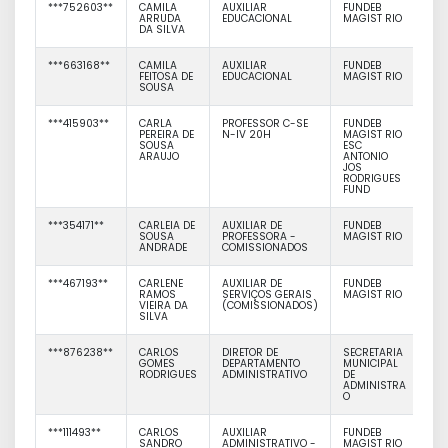
***752603**
CAMILA
AUXILIAR
FUNDEB
ARRUDA
EDUCACIONAL
MAGIST RIO
DA SILVA
***663168**
CAMILA
AUXILIAR
FUNDEB
FEITOSA DE
EDUCACIONAL
MAGIST RIO
SOUSA
***415903**
CARLA
PROFESSOR C-SE
FUNDEB
PEREIRA DE
N-IV 20H
MAGIST RIO
SOUSA
ESC
ARAUJO
ANTONIO
JOS
RODRIGUES
FUND
***354171**
CARLEIA DE
AUXILIAR DE
FUNDEB
SOUSA
PROFESSORA -
MAGIST RIO
ANDRADE
COMISSIONADOS
***467193**
CARLENE
AUXILIAR DE
FUNDEB
RAMOS
SERVIÇOS GERAIS
MAGIST RIO
VIEIRA DA
(COMISSIONADOS)
SILVA
***876238**
CARLOS
DIRETOR DE
SECRETARIA
GOMES
DEPARTAMENTO
MUNICIPAL
RODRIGUES
ADMINISTRATIVO
DE
ADMINISTRA
O
***111493**
CARLOS
AUXILIAR
FUNDEB
SANDRO
ADMINISTRATIVO -
MAGIST RIO