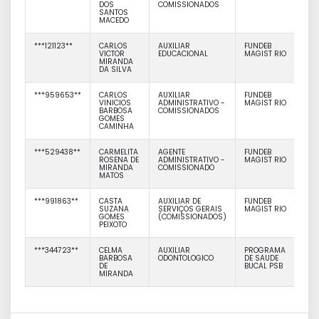
DOS
COMISSIONADOS
SANTOS
MACEDO
***121123**
CARLOS
AUXILIAR
FUNDEB
VICTOR
EDUCACIONAL
MAGIST RIO
MIRANDA
DA SILVA
***959653**
CARLOS
AUXILIAR
FUNDEB
VINICIOS
ADMINISTRATIVO -
MAGIST RIO
BARBOSA
COMISSIONADOS
GOMES
CAMINHA
***529438**
CARMELITA
AGENTE
FUNDEB
ROSENA DE
ADMINISTRATIVO -
MAGIST RIO
MIRANDA
COMISSIONADO
MATOS
***991863**
CASTA
AUXILIAR DE
FUNDEB
SUZANA
SERVIÇOS GERAIS
MAGIST RIO
GOMES
(COMISSIONADOS)
PEIXOTO
***344723**
CELMA
AUXILIAR
PROGRAMA
BARBOSA
ODONTOLOGICO
DE SAUDE
DE
BUCAL PSB
MIRANDA