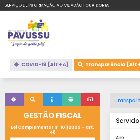
SERVIÇO DE INFORMAÇÃO AO CIDADÃO |
OUVIDORIA
COVID-19 [Alt + c]
Transparência [Alt +
Transparê
GESTÃO FISCAL
Servido
Lei Complementar nº 101/2000 – art.
48
Ano