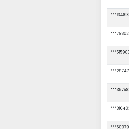
***134818
***79802
***51590
***29747
***39758
***31640
***50979