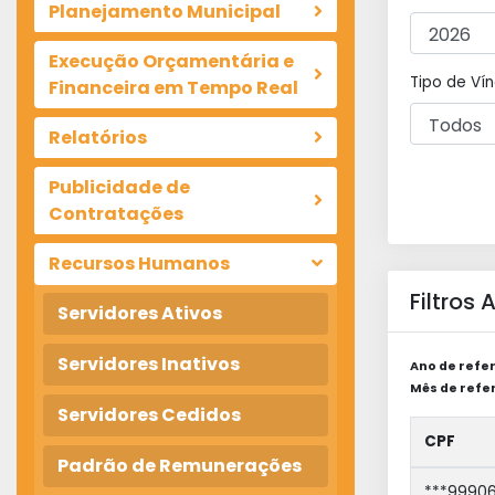
Planejamento Municipal
Execução Orçamentária e
Tipo de Vín
Financeira em Tempo Real
Relatórios
Publicidade de
Contratações
Recursos Humanos
Filtros
Servidores Ativos
Servidores Inativos
Ano de refer
Mês de refer
Servidores Cedidos
CPF
Padrão de Remunerações
***99906