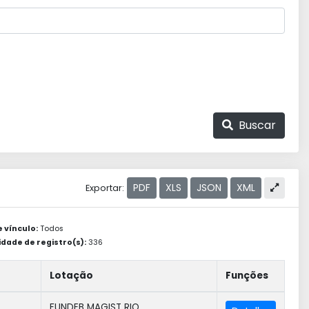
Buscar
PDF
XLS
JSON
XML
Exportar:
e vínculo:
Todos
dade de registro(s):
336
Lotação
Funções
FUNDEB MAGIST RIO