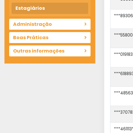
Estagiários
***89306
Administração
***55800
Boas Práticas
Outras informações
***019183
***61889
***48563
***37078
***461113