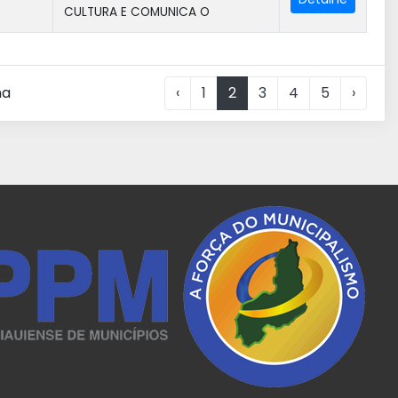
CULTURA E COMUNICA O
na
‹
1
2
3
4
5
›