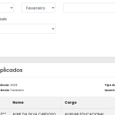
culo
 Apĺicados
ência:
2026
Tipo d
ência:
Fevereiro
Quanti
Nome
Cargo
3**
ALINE DA SILVA CARDOSO
AUXILIAR EDUCACIONAL